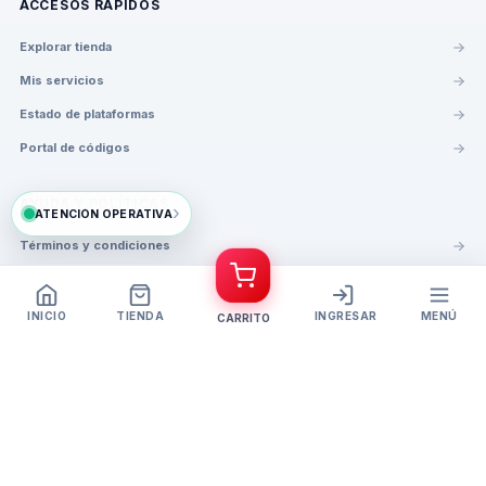
ACCESOS RÁPIDOS
Explorar tienda
Mis servicios
Estado de plataformas
Portal de códigos
AYUDA Y POLÍTICAS
›
ATENCIÓN OPERATIVA
Términos y condiciones
Garantía y reembolso
Política de privacidad
INICIO
TIENDA
INGRESAR
MENÚ
CARRITO
Opiniones de clientes
LÍNEAS DE SOPORTE
LÍNEA PRINCIPAL
+58 412 205 7655