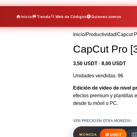
Inicio
Tienda
Web de Códigos
Quienes somos
Inicio
Productividad
Capcut P
CapCut Pro [3
3,50
USDT
-
8,00
USDT
Unidades vendidas: 96
Edición de video de nivel pr
efectos premium y plantillas 
desde tu móvil o PC.
VER PRECIO EN OTRA MONEDA:
🪙 USDT
🇨
MONEDA