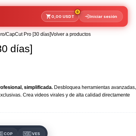
0
0,00
USDT
Iniciar sesión
ro
CapCut Pro [30 días]
Volver a productos
0 días]
ofesional, simplificada.
Desbloquea herramientas avanzadas,
exclusivas. Crea videos virales y de alta calidad directamente
🇴 COP
🇻🇪 VES